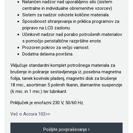
Natančen nadzor nad uporabljeno silo (sistem
centralne in individualne obremenitve vzorcev).
Sistem za nadzor odvzete količine materiala.
Sposobnost shranjevanja in priklica programov za
pripravo na LCD zaslonu.
Učinkovit nadzor nad porabo potrošenih materialov
s pomočjo peristaltične razpršilne enote.
Prozoren pokrov za večjo varnost.
Dodatna delavna površina.
Vključuje standardni komplet potrošnega materiala za
brušenje in poliranje sestavljenega iz; posebna magnetna
folija, tanek kovinski pladenj, magnetni disk za brušenje
18 mic., asortiman 5 polirnih tkanin, diamantne suspenzije
(6 mic. in 1 mic.) ter lubrikant.
Priključek je enofazni 230 V, 50/60 Hz.
Več o Accura 102>>
Pošljite povpraševanje