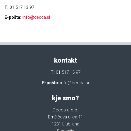
T:
01 517 13 97
E-pošta:
info@decca.si
kontakt
T:
01 517 13 97
E-pošta:
info@decca.si
kje smo?
Decca d.o.o.
Brnčičeva ulica 11
1231 Ljubljana