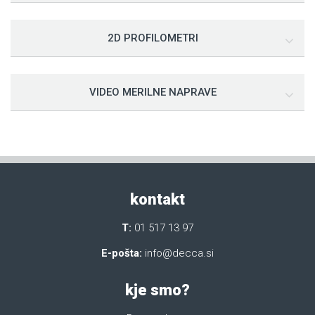
2D PROFILOMETRI
VIDEO MERILNE NAPRAVE
kontakt
T:
01 517 13 97
E-pošta:
info@decca.si
kje smo?