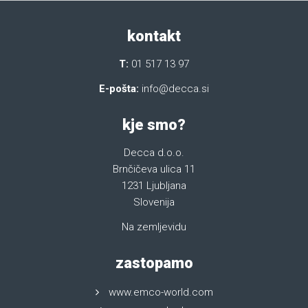
kontakt
T:
01 517 13 97
E-pošta:
info@decca.si
kje smo?
Decca d.o.o.
Brnčičeva ulica 11
1231 Ljubljana
Slovenija
Na zemljevidu
zastopamo
www.emco-world.com