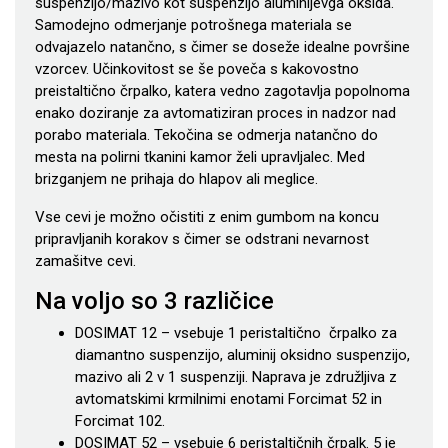
suspenzijo/mazivo kot suspenzijo aluminijevga oksida.
Samodejno odmerjanje potrošnega materiala se
odvajazelo natančno, s čimer se doseže idealne površine
vzorcev. Učinkovitost se še poveča s kakovostno
preistaltično črpalko, katera vedno zagotavlja popolnoma
enako doziranje za avtomatiziran proces in nadzor nad
porabo materiala. Tekočina se odmerja natančno do
mesta na polirni tkanini kamor želi upravljalec. Med
brizganjem ne prihaja do hlapov ali meglice.
Vse cevi je možno očistiti z enim gumbom na koncu
pripravljanih korakov s čimer se odstrani nevarnost
zamašitve cevi.
Na voljo so 3 različice
DOSIMAT 12 – vsebuje 1 peristaltično črpalko za
diamantno suspenzijo, aluminij oksidno suspenzijo,
mazivo ali 2 v 1 suspenziji. Naprava je združljiva z
avtomatskimi krmilnimi enotami Forcimat 52 in
Forcimat 102.
DOSIMAT 52 – vsebuje 6 peristaltičnih črpalk. 5 je