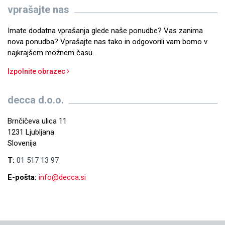
vprašajte nas
Imate dodatna vprašanja glede naše ponudbe? Vas zanima
nova ponudba? Vprašajte nas tako in odgovorili vam bomo v
najkrajšem možnem času.
Izpolnite obrazec
decca d.o.o.
Brnčičeva ulica 11
1231 Ljubljana
Slovenija
T:
01 517 13 97
E-pošta:
info@decca.si