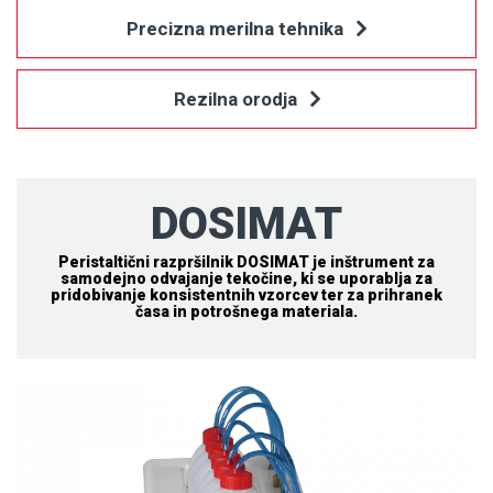
Precizna merilna tehnika
Rezilna orodja
DOSIMAT
Peristaltični razpršilnik DOSIMAT je inštrument za
samodejno odvajanje tekočine, ki se uporablja za
pridobivanje konsistentnih vzorcev ter za prihranek
časa in potrošnega materiala.